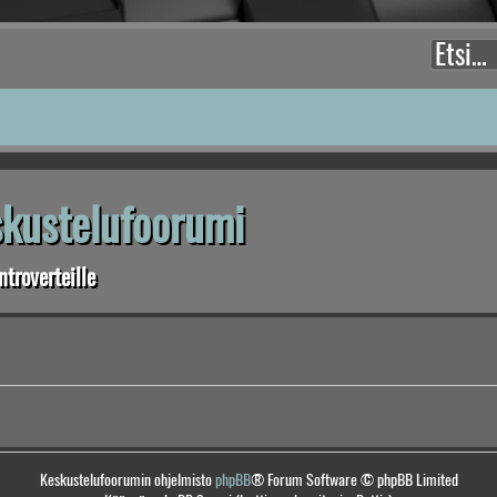
eskustelufoorumi
troverteille
Keskustelufoorumin ohjelmisto
phpBB
® Forum Software © phpBB Limited