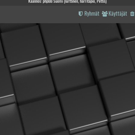
Käännös: phpBB Suomi (lurttinen, harritapio, Pettis)
Ryhmät
Käyttäjät