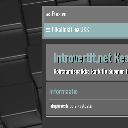
Etusivu
Pikalinkit
UKK
Introvertit.net K
Kohtaamispaikka kaikille Suomen in
Informaatio
Tilapäisesti pois käytöstä