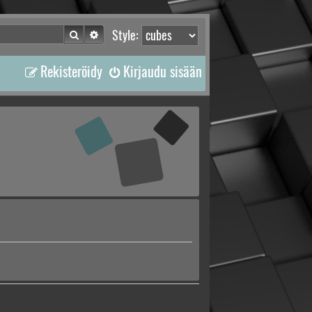
Etsi
Tarkennettu haku
Style:
Rekisteröidy
Kirjaudu sisään