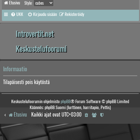
Etusivu
Style:
UKK
Kirjaudu sisään
Rekisteröidy
Introvertit.net
Keskustelufoorumi
Informaatio
Tilapäisesti pois käytöstä
Keskustelufoorumin ohjelmisto
phpBB
® Forum Software © phpBB Limited
Käännös: phpBB Suomi (lurttinen, harritapio, Pettis)
Etusivu
Kaikki ajat ovat
UTC+03:00