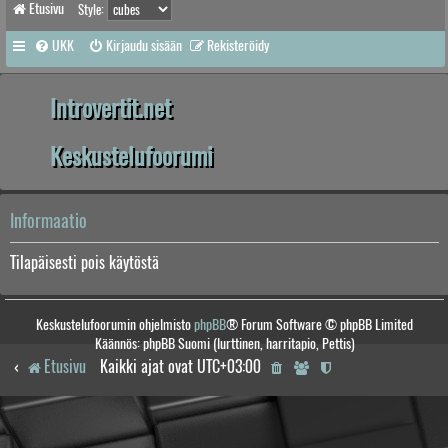
Etusivu
Style:
UKK
Kirjaudu sisään
Rekisteröidy
Introvertit.net
Keskustelufoorumi
Informaatio
Tilapäisesti pois käytöstä
Keskustelufoorumin ohjelmisto
phpBB
® Forum Software © phpBB Limited
Käännös: phpBB Suomi (lurttinen, harritapio, Pettis)
Etusivu
Kaikki ajat ovat
UTC+03:00