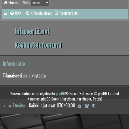
Etusivu
Style:
UKK
Kirjaudu sisään
Rekisteröidy
Introvertit.net
Keskustelufoorumi
Informaatio
Tilapäisesti pois käytöstä
Keskustelufoorumin ohjelmisto
phpBB
® Forum Software © phpBB Limited
Käännös: phpBB Suomi (lurttinen, harritapio, Pettis)
Etusivu
Kaikki ajat ovat
UTC+03:00