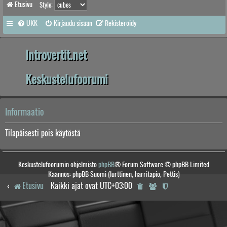
Etusivu
Style:
UKK
Kirjaudu sisään
Rekisteröidy
Introvertit.net
Keskustelufoorumi
Informaatio
Tilapäisesti pois käytöstä
Keskustelufoorumin ohjelmisto
phpBB
® Forum Software © phpBB Limited
Käännös: phpBB Suomi (lurttinen, harritapio, Pettis)
Etusivu
Kaikki ajat ovat
UTC+03:00