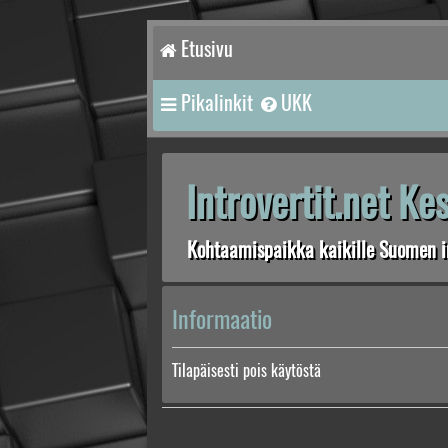
Etusivu
Pikalinkit
UKK
Introvertit.net K
Kohtaamispaikka kaikille Suomen in
Informaatio
Tilapäisesti pois käytöstä