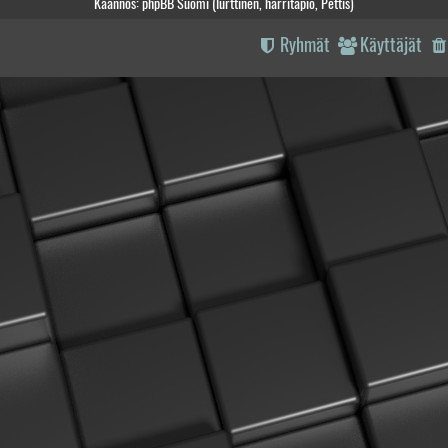
Käännös: phpBB Suomi (lurttinen, harritapio, Pettis)
Ryhmät
Käyttäjät