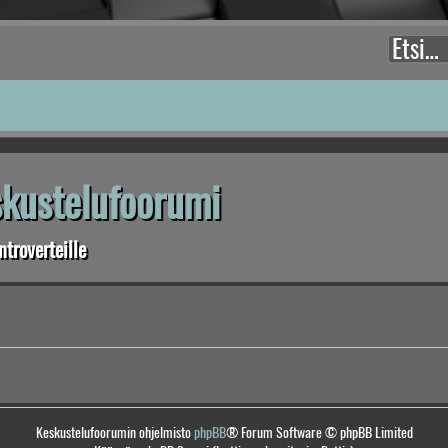
eskustelufoorumi
troverteille
Keskustelufoorumin ohjelmisto
phpBB
® Forum Software © phpBB Limited