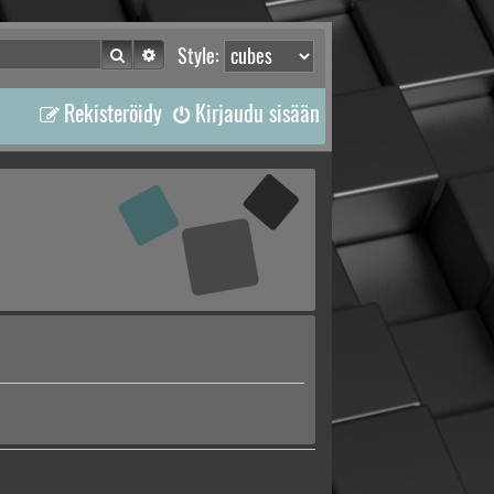
Etsi
Tarkennettu haku
Style:
Rekisteröidy
Kirjaudu sisään