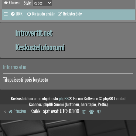
Etusivu
Style:
UKK
Kirjaudu sisään
Rekisteröidy
Introvertit.net
Keskustelufoorumi
Informaatio
Tilapäisesti pois käytöstä
Keskustelufoorumin ohjelmisto
phpBB
® Forum Software © phpBB Limited
Käännös: phpBB Suomi (lurttinen, harritapio, Pettis)
Etusivu
Kaikki ajat ovat
UTC+03:00