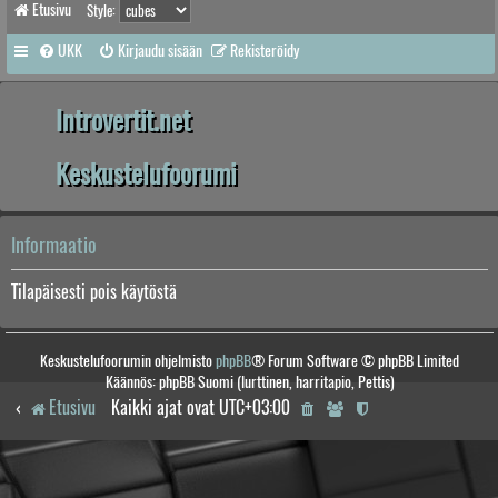
Etusivu
Style:
UKK
Kirjaudu sisään
Rekisteröidy
Introvertit.net
Keskustelufoorumi
Informaatio
Tilapäisesti pois käytöstä
Keskustelufoorumin ohjelmisto
phpBB
® Forum Software © phpBB Limited
Käännös: phpBB Suomi (lurttinen, harritapio, Pettis)
Etusivu
Kaikki ajat ovat
UTC+03:00