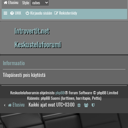
Etusivu
Style:
UKK
Kirjaudu sisään
Rekisteröidy
Introvertit.net
Keskustelufoorumi
Informaatio
Tilapäisesti pois käytöstä
Keskustelufoorumin ohjelmisto
phpBB
® Forum Software © phpBB Limited
Käännös: phpBB Suomi (lurttinen, harritapio, Pettis)
Etusivu
Kaikki ajat ovat
UTC+03:00