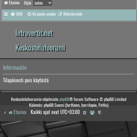
Etusivu
Style:
UKK
Kirjaudu sisään
Rekisteröidy
Introvertit.net
Keskustelufoorumi
Informaatio
Tilapäisesti pois käytöstä
Keskustelufoorumin ohjelmisto
phpBB
® Forum Software © phpBB Limited
Käännös: phpBB Suomi (lurttinen, harritapio, Pettis)
Etusivu
Kaikki ajat ovat
UTC+03:00