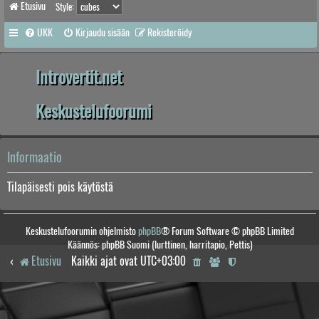
Etusivu
Style:
UKK
Kirjaudu sisään
Rekisteröidy
Introvertit.net
Keskustelufoorumi
Informaatio
Tilapäisesti pois käytöstä
Keskustelufoorumin ohjelmisto
phpBB
® Forum Software © phpBB Limited
Käännös: phpBB Suomi (lurttinen, harritapio, Pettis)
Etusivu
Kaikki ajat ovat
UTC+03:00