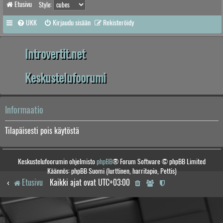
Etusivu
Style:
UKK
Kirjaudu sisään
Rekisteröidy
Introvertit.net
Keskustelufoorumi
Informaatio
Tilapäisesti pois käytöstä
Keskustelufoorumin ohjelmisto
phpBB
® Forum Software © phpBB Limited
Käännös: phpBB Suomi (lurttinen, harritapio, Pettis)
Etusivu
Kaikki ajat ovat
UTC+03:00