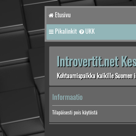
Etusivu
Pikalinkit
UKK
Introvertit.net K
Kohtaamispaikka kaikille Suomen in
Informaatio
Tilapäisesti pois käytöstä