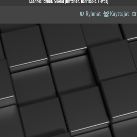
Käännös: phpBB Suomi (lurttinen, harritapio, Pettis)
Ryhmät
Käyttäjät