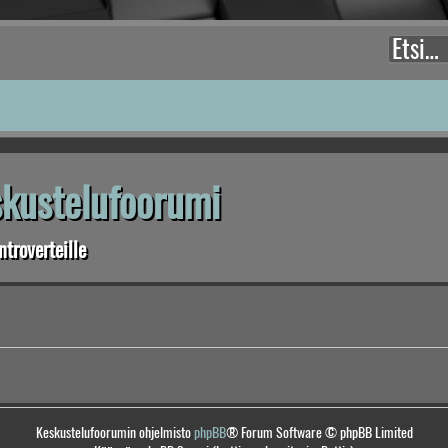
eskustelufoorumi
troverteille
Keskustelufoorumin ohjelmisto
phpBB
® Forum Software © phpBB Limited