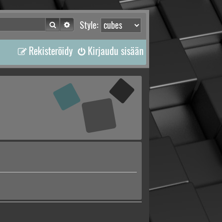
Etsi
Tarkennettu haku
Style:
Rekisteröidy
Kirjaudu sisään