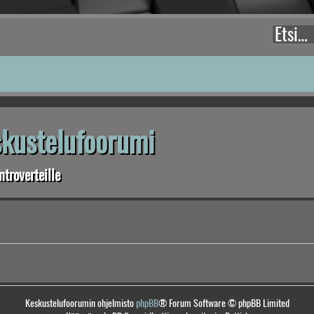
eskustelufoorumi
troverteille
Keskustelufoorumin ohjelmisto
phpBB
® Forum Software © phpBB Limited