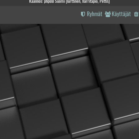
Käännös: phpBB Suomi (lurttinen, harritapio, Pettis)
Ryhmät
Käyttäjät