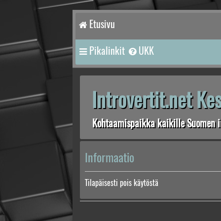
Etusivu
Pikalinkit
UKK
Introvertit.net K
Kohtaamispaikka kaikille Suomen in
Informaatio
Tilapäisesti pois käytöstä