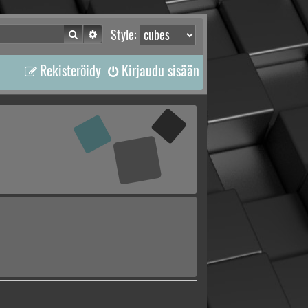
Etsi
Tarkennettu haku
Style:
Rekisteröidy
Kirjaudu sisään