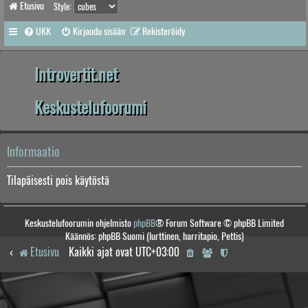
Etusivu
Style:
UKK
Kirjaudu sisään
Rekisteröidy
Introvertit.net
Keskustelufoorumi
Informaatio
Tilapäisesti pois käytöstä
Keskustelufoorumin ohjelmisto
phpBB
® Forum Software © phpBB Limited
Käännös: phpBB Suomi (lurttinen, harritapio, Pettis)
Etusivu
Kaikki ajat ovat
UTC+03:00