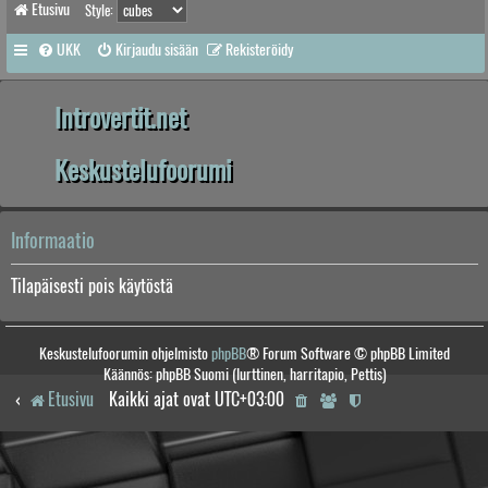
Etusivu
Style:
UKK
Kirjaudu sisään
Rekisteröidy
Introvertit.net
Keskustelufoorumi
Informaatio
Tilapäisesti pois käytöstä
Keskustelufoorumin ohjelmisto
phpBB
® Forum Software © phpBB Limited
Käännös: phpBB Suomi (lurttinen, harritapio, Pettis)
Etusivu
Kaikki ajat ovat
UTC+03:00