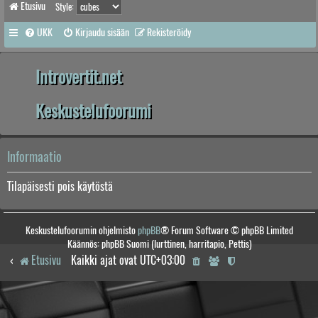
Etusivu
Style:
UKK
Kirjaudu sisään
Rekisteröidy
Introvertit.net
Keskustelufoorumi
Informaatio
Tilapäisesti pois käytöstä
Keskustelufoorumin ohjelmisto
phpBB
® Forum Software © phpBB Limited
Käännös: phpBB Suomi (lurttinen, harritapio, Pettis)
Etusivu
Kaikki ajat ovat
UTC+03:00