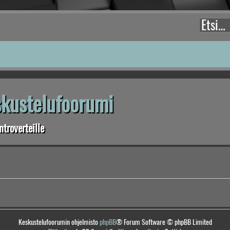
eskustelufoorumi
troverteille
Keskustelufoorumin ohjelmisto
phpBB
® Forum Software © phpBB Limited