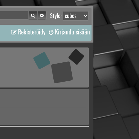
Etsi
Tarkennettu haku
Style:
Rekisteröidy
Kirjaudu sisään