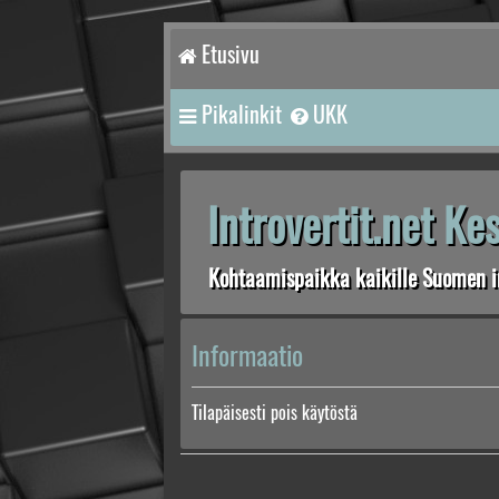
Etusivu
Pikalinkit
UKK
Introvertit.net K
Kohtaamispaikka kaikille Suomen in
Informaatio
Tilapäisesti pois käytöstä