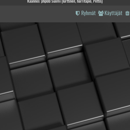
Käännös: phpBB Suomi (lurttinen, harritapio, Pettis)
Ryhmät
Käyttäjät