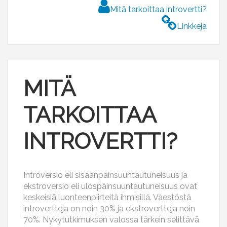
Mitä tarkoittaa introvertti?
Linkkejä
MITÄ
TARKOITTAA
INTROVERTTI?
Introversio eli sisäänpäinsuuntautuneisuus ja
ekstroversio eli ulospäinsuuntautuneisuus ovat
keskeisiä luonteenpiirteitä ihmisillä. Väestöstä
introvertteja on noin 30% ja ekstrovertteja noin
70%. Nykytutkimuksen valossa tärkein selittävä