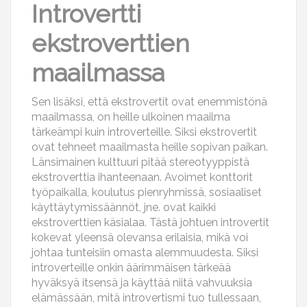
Introvertti
ekstroverttien
maailmassa
Sen lisäksi, että ekstrovertit ovat enemmistönä
maailmassa, on heille ulkoinen maailma
tärkeämpi kuin introverteille. Siksi ekstrovertit
ovat tehneet maailmasta heille sopivan paikan.
Länsimainen kulttuuri pitää stereotyyppistä
ekstroverttia ihanteenaan. Avoimet konttorit
työpaikalla, koulutus pienryhmissä, sosiaaliset
käyttäytymissäännöt, jne. ovat kaikki
ekstroverttien käsialaa. Tästä johtuen introvertit
kokevat yleensä olevansa erilaisia, mikä voi
johtaa tunteisiin omasta alemmuudesta. Siksi
introverteille onkin äärimmäisen tärkeää
hyväksyä itsensä ja käyttää niitä vahvuuksia
elämässään, mitä introvertismi tuo tullessaan,