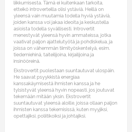
liikkumisesta. Tämä ei kuitenkaan tarkoita,
etteikö introverteilla olisi ystäviä. Heillä on
yleensä vain muutamia todella hyviä ystäviä,
joiden kanssa voi jakaa ideoita ja keskustella
asioista todella syvällisesti. Introvertit
menestyvät yleensä hyvin ammateissa, jotka
vaativat paljon ajattelutyötä ja pohdiskelua, ja
joissa on vähemmän tiimityöskentelyä, esim.
tiedemiehinä, taiteilijoina, kirjailijoina ja
insinööreinä.
Ekstrovertit puolestaan suuntautuvat ulospäin.
He saavat psyykkistä energiaa
kanssakäymisestä ihmisten kanssa ja he
tylsistyvät yleensä hyvin nopeasti, jos joutuvat
tekemään mitään yksin. Ekstrovertit
suuntautuvat yleensä aloille, joissa ollaan paljon
ihmisten kanssa tekemisissä, kuten myyjiksi,
opettajiksi, poliitikoiksi ja johtajiksi.