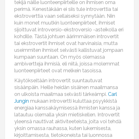
tekijä näille luonteenpiirteille on ihmisen oma
perimä. Kenestäkään ei siis tule introverttia tai
ekstroverttia vaan sellaiseksi synnytään. Niin
kuin monet muutkin luonteenpiirteet, ihmiset
sijoittuvat introversio-ekstroversio -asteikolla eri
kohdille. Tästä johtuen äärimmäisen introvertit
tai ekstrovertit ihmiset ovat harvinaisia, mutta
useimmiten ihmiset selvästi kallistuvat jompaan
kumpaan suuntaan. On myös olemassa
ambivertteja ihmisiä, eli niitä, joissa molemmat
luonteenpiirteet ovat melkein tasoissa.
Käytökseltään introvertit suuntautuvat
sisäänpäin. Heille heidän sisäinen maailmansa
on ulkoista maailmaa selvästi tärkeämpi.
Carl
Jungin
mukaan introvertti kuluttaa psyykkistä
energiaa kanssakäymisessä ihmisten kanssa ja
latautuu olemalla yksin mietiskellen. Introvertit
yleensä nauttivat aktiviteeteista, joita voi tehdä
yksin omassa rauhassa, kuten lukemisesta,
kirjoittamisesta, tietokoneista tai luonnossa