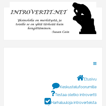
Etusivu
Keskustelufoorumille
Testaa oletko introvertti
Harhaluuloja introverteista