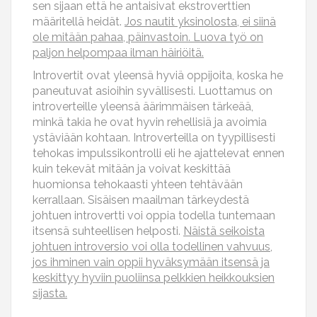
sen sijaan että he antaisivat ekstroverttien
määritellä heidät.
Jos nautit yksinolosta, ei siinä
ole mitään pahaa, päinvastoin. Luova työ on
paljon helpompaa ilman häiriöitä.
Introvertit ovat yleensä hyviä oppijoita, koska he
paneutuvat asioihin syvällisesti. Luottamus on
introverteille yleensä äärimmäisen tärkeää,
minkä takia he ovat hyvin rehellisiä ja avoimia
ystäviään kohtaan. Introverteilla on tyypillisesti
tehokas impulssikontrolli eli he ajattelevat ennen
kuin tekevät mitään ja voivat keskittää
huomionsa tehokaasti yhteen tehtävään
kerrallaan. Sisäisen maailman tärkeydestä
johtuen introvertti voi oppia todella tuntemaan
itsensä suhteellisen helposti.
Näistä seikoista
johtuen introversio voi olla todellinen vahvuus,
jos ihminen vain oppii hyväksymään itsensä ja
keskittyy hyviin puoliinsa pelkkien heikkouksien
sijasta.