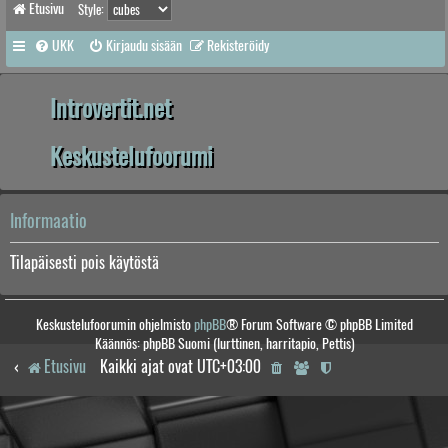
Etusivu
Style:
UKK
Kirjaudu sisään
Rekisteröidy
Introvertit.net
Keskustelufoorumi
Informaatio
Tilapäisesti pois käytöstä
Keskustelufoorumin ohjelmisto
phpBB
® Forum Software © phpBB Limited
Käännös: phpBB Suomi (lurttinen, harritapio, Pettis)
Etusivu
Kaikki ajat ovat
UTC+03:00