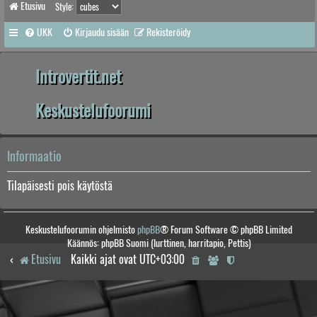
Etusivu
Style:
UKK
Kirjaudu sisään
Rekisteröidy
Introvertit.net
Keskustelufoorumi
Informaatio
Tilapäisesti pois käytöstä
Keskustelufoorumin ohjelmisto
phpBB
® Forum Software © phpBB Limited
Käännös: phpBB Suomi (lurttinen, harritapio, Pettis)
Etusivu
Kaikki ajat ovat
UTC+03:00