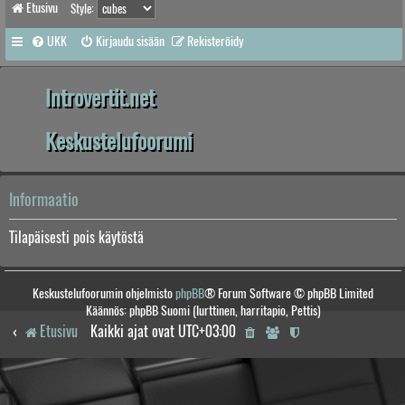
Etusivu
Style:
UKK
Kirjaudu sisään
Rekisteröidy
Introvertit.net
Keskustelufoorumi
Informaatio
Tilapäisesti pois käytöstä
Keskustelufoorumin ohjelmisto
phpBB
® Forum Software © phpBB Limited
Käännös: phpBB Suomi (lurttinen, harritapio, Pettis)
Etusivu
Kaikki ajat ovat
UTC+03:00