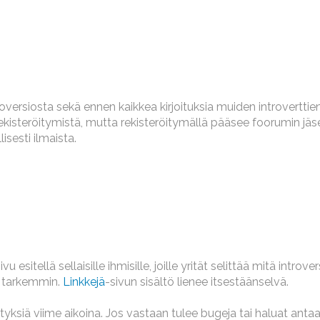
roversiosta sekä ennen kaikkea kirjoituksia muiden introvertti
ekisteröitymistä, mutta rekisteröitymällä pääsee foorumin jäsen
isesti ilmaista.
vu esitellä sellaisille ihmisille, joille yrität selittää mitä introve
n tarkemmin.
Linkkejä
-sivun sisältö lienee itsestäänselvä.
tyksiä viime aikoina. Jos vastaan tulee bugeja tai haluat antaa