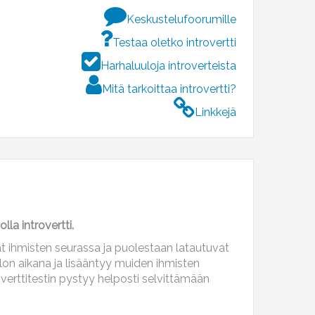
Keskustelufoorumille
Testaa oletko introvertti
Harhaluuloja introverteista
Mitä tarkoittaa introvertti?
Linkkejä
lla introvertti.
uvat ihmisten seurassa ja puolestaan latautuvat
lon aikana ja lisääntyy muiden ihmisten
overttitestin pystyy helposti selvittämään