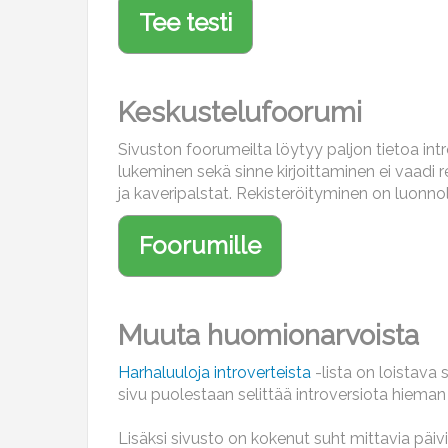
Keskustelufoorumi
Sivuston foorumeilta löytyy paljon tietoa int
lukeminen sekä sinne kirjoittaminen ei vaadi r
ja kaveripalstat. Rekisteröityminen on luonnoll
Muuta huomionarvoista
Harhaluuloja introverteista
-lista on loistava si
sivu puolestaan selittää introversiota hiema
Lisäksi sivusto on kokenut suht mittavia päivi