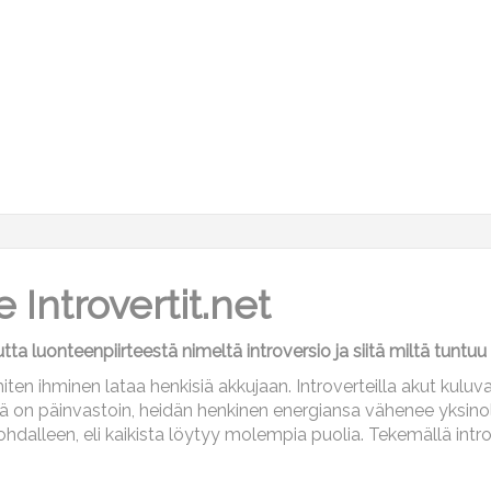
 Introvertit.net
ta luonteenpiirteestä nimeltä introversio ja siitä miltä tuntuu o
 miten ihminen lataa henkisiä akkujaan. Introverteilla akut kul
ämä on päinvastoin, heidän henkinen energiansa vähenee yksino
kohdalleen, eli kaikista löytyy molempia puolia. Tekemällä intr