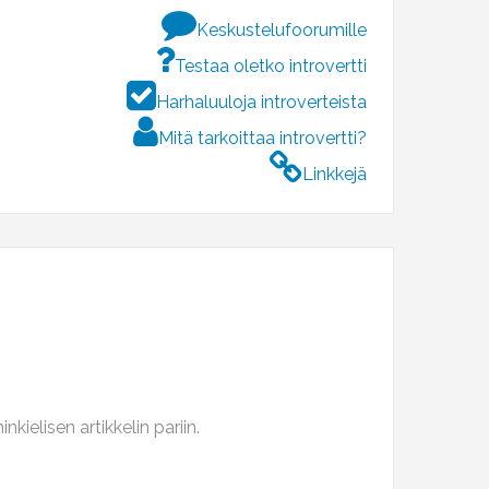
Keskustelufoorumille
Testaa oletko introvertti
Harhaluuloja introverteista
Mitä tarkoittaa introvertti?
Linkkejä
ielisen artikkelin pariin.