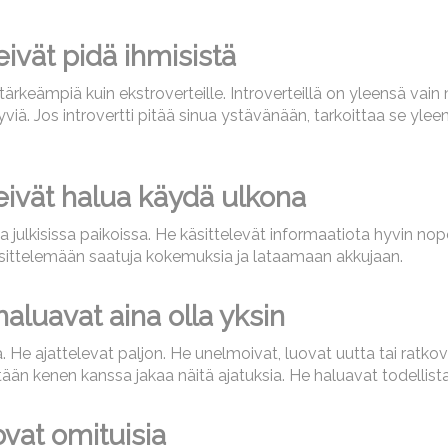
eivät pidä ihmisistä
a tärkeämpiä kuin ekstroverteille. Introverteillä on yleensä va
ä. Jos introvertti pitää sinua ystävänään, tarkoittaa se yleens
 eivät halua käydä ulkona
kaa julkisissa paikoissa. He käsittelevät informaatiota hyvin no
käsittelemään saatuja kokemuksia ja lataamaan akkujaan.
haluavat aina olla yksin
. He ajattelevat paljon. He unelmoivat, luovat uutta tai ratkova
ketään kenen kanssa jakaa näitä ajatuksia. He haluavat todellis
ovat omituisia