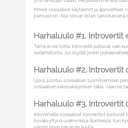
ymmärretään väärin. Me joudumme elämään yht
Monet sosiaaliset käytännöt ja ajanvietteet o
päinvastoin. Alla olevan listan tarkoituksen
Harhaluulo #1. Introvertit
Tämä ei ole totta. Introvertit puhuvat vain kun
sietämätöntä. Jos löydät jonkin puheenaiheen,
Harhaluulo #2. Introvertit 
Ujous juontuu sosiaalisen tuomitsemisen pelo
sosiaalisen kanssakäymisen takia, vaan he tar
Harhaluulo #3. Introvertit 
Intoverteille sosiaaliset konventiot tuntuvat t
hyväksyttynä useimmissa tilanteissa. Kun kysy
uskoisi sinun haluavan kuulla.