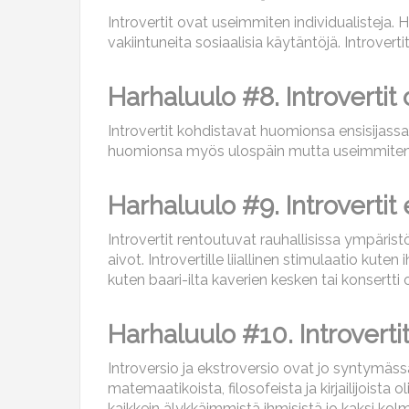
Introvertit ovat useimmiten individualisteja.
vakiintuneita sosiaalisia käytäntöjä. Introvert
Harhaluulo #8. Introvertit
Introvertit kohdistavat huomionsa ensisijassa
huomionsa myös ulospäin mutta useimmiten in
Harhaluulo #9. Introvertit
Introvertit rentoutuvat rauhallisissa ympäristö
aivot. Introvertille liiallinen stimulaatio k
kuten baari-ilta kaverien kesken tai konsertt
Harhaluulo #10. Introvertit
Introversio ja ekstroversio ovat jo syntymässä
matemaatikoista, filosofeista ja kirjailijois
kaikkein älykkäimmistä ihmisistä jo kaksi kol