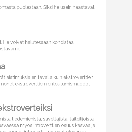
a omasta puolestaan. Siksi he usein haastavat
ti. He voivat halutessaan kohdistaa
ostavampi.
aa
ät aistimuksia eri tavalla kuin ekstroverttien
iksi monet ekstroverttien rentoutumismuodot
ekstroverteiksi
a tiedemiehistä, säveltäjistä, taiteilijoista,
 kasvaessa myös introverttien osuus kasvaa ja
lmaa, monet introvertit tuntevat olevansa