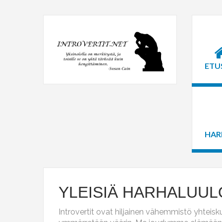
ETU
HAR
YLEISIÄ HARHALUUL
Introvertit ovat hiljainen vähemmistö yhteisk