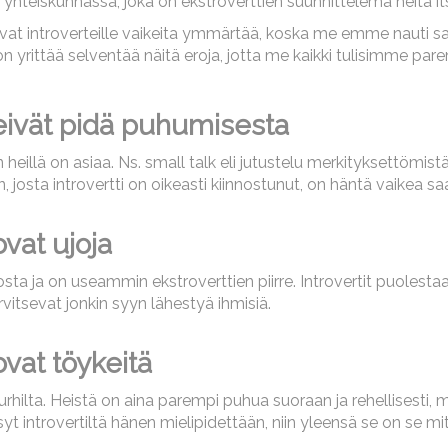
eiskunnassa, joka on ekstroverttien suunnittelema heitä it
vat introverteille vaikeita ymmärtää, koska me emme nauti sam
a on yrittää selventää näitä eroja, jotta me kaikki tulisimme
 eivät pidä puhumisesta
 heillä on asiaa. Ns. small talk eli jutustelu merkityksettömistä
 josta introvertti on oikeasti kiinnostunut, on häntä vaikea 
ovat ujoja
sta ja on useammin ekstroverttien piirre. Introvertit puolest
vitsevat jonkin syyn lähestyä ihmisiä.
ovat töykeitä
urhilta. Heistä on aina parempi puhua suoraan ja rehellisesti, m
t introvertiltä hänen mielipidettään, niin yleensä se on se m