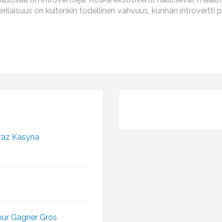
ä erilaisuus on kuitenkin todellinen vahvuus, kunhan introvert
raz Kasyna
our Gagner Gros