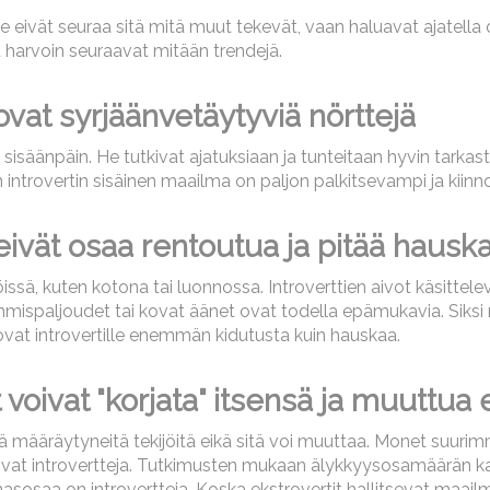
 He eivät seuraa sitä mitä muut tekevät, vaan haluavat ajatell
it harvoin seuraavat mitään trendejä.
 ovat syrjäänvetäytyviä nörttejä
 sisäänpäin. He tutkivat ajatuksiaan ja tunteitaan hyvin tarkas
trovertin sisäinen maailma on paljon palkitsevampi ja kiinn
 eivät osaa rentoutua ja pitää hausk
issä, kuten kotona tai luonnossa. Introverttien aivot käsittelev
uten ihmispaljoudet tai kovat äänet ovat todella epämukavia. S
i ovat introvertille enemmän kidutusta kuin hauskaa.
 voivat "korjata" itsensä ja muuttua 
 määräytyneitä tekijöitä eikä sitä voi muuttaa. Monet suurimmist
ta olivat introvertteja. Tutkimusten mukaan älykkyysosamäärän
masosaa on introvertteja. Koska ekstrovertit hallitsevat maai