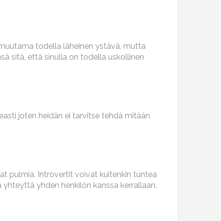
in muutama todella läheinen ystävä, mutta
ä sitä, että sinulla on todella uskollinen
peasti joten heidän ei tarvitse tehdä mitään
t pulmia. Introvertit voivat kuitenkin tuntea
ta yhteyttä yhden henkilön kanssa kerrallaan.