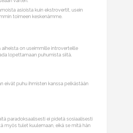
seään varten.
oista asioista kuin ekstrovertit, usein
 paremmin toimeen keskenämme.
 aiheista on useimmille introverteille
saada lopettamaan puhumista siitä.
aan eivät puhu ihmisten kanssa pelkästään
itä paradoksaalisesti ei pidetä sosiaalisesti
itä myös tulet kuulemaan, eikä se mitä hän