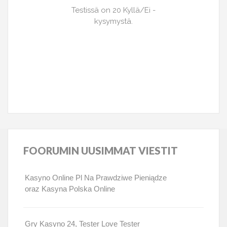
Testissä on 20 Kyllä/Ei -
kysymystä.
FOORUMIN
UUSIMMAT VIESTIT
Kasyno Online Pl Na Prawdziwe Pieniądze
oraz Kasyna Polska Online
Gry Kasyno 24, Tester Love Tester