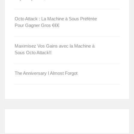
Octo Attack : La Machine à Sous Préférée
Pour Gagner Gros €€€
Maximisez Vos Gains avec la Machine à
Sous Octo Attack!!
The Anniversary I Almost Forgot